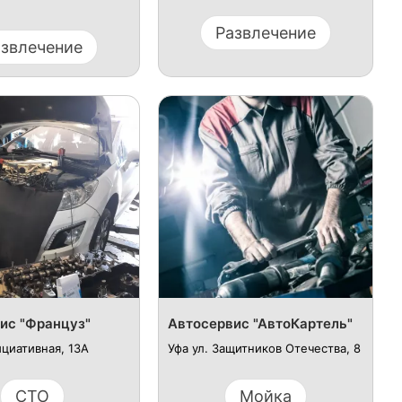
Развлечение
азвлечение
ис "Француз"
Автосервис "АвтоКартель"
ициативная, 13А
Уфа ул. Защитников Отечества, 8
СТО
Мойка