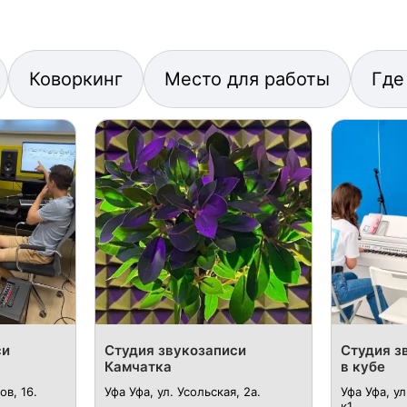
Коворкинг
Место для работы
Где
си
Студия звукозаписи
Студия з
Камчатка
в кубе
ов, 16.
Уфа Уфа, ул. ​Усольская, 2а.
Уфа Уфа, у
к1.