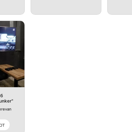
уб
unker"
erevan
рт