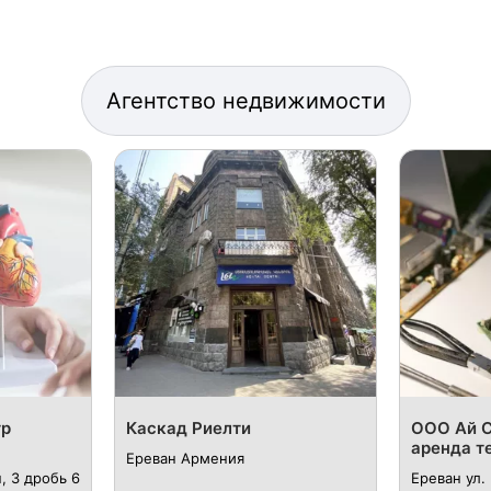
Агентство недвижимости
тр
Каскад Риелти
ООО Ай С
аренда т
Ереван Армения
, 3 дробь 6
Ереван ул.