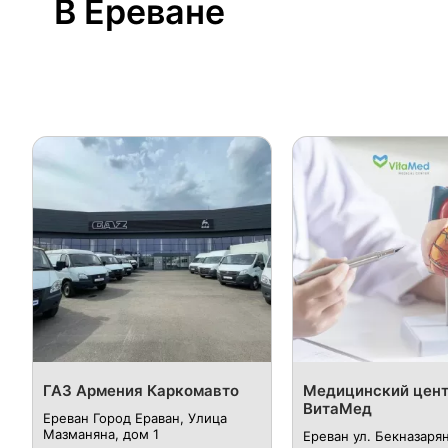
В Ереване
ГАЗ Армения Каркомавто
Медицинский цен
ВитаМед
Ереван Город Ераван, Улица
Мазманяна, дом 1
Ереван ул. Бекназарян