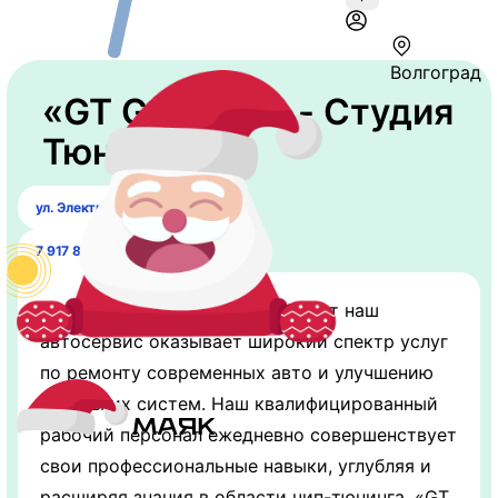
Волгоград
«GT GARAGE» - Студия
Тюнинга
ул. Электролесовская 32
7 917 832-38-67
О компании Вот уже более 10 лет наш
автосервис оказывает широкий спектр услуг
по ремонту современных авто и улучшению
работы их систем. Наш квалифицированный
рабочий персонал ежедневно совершенствует
свои профессиональные навыки, углубляя и
расширяя знания в области чип-тюнинга. «GT