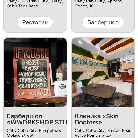
Себу 6000 Cebu City, Busay,
Себу Cebu City, Apitong
Cebu Tops Road
Street, 10
Ресторан
Барбершоп
Барбершоп
Клиника «Skin
«WWORKSHOP.STUDIO»
Doctors»
Себу Cebu City, Kamputhaw,
Себу Cebu City, Banilad Road,
Molave street
Verve Point 2 этаж