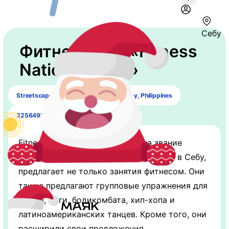
Себу
Фитнес-клуб «Fitness
Nation - Cebu»
Streetscape Mall, Banilad 6000 Cebu City, Philippines
325649287
Fitness Nation, претендующий на звание
одного из лучших тренажерных залов в Себу,
предлагает не только занятия фитнесом. Они
также предлагают групповые упражнения для
зумбы, йоги, бодикомбата, хип-хопа и
латиноамериканских танцев. Кроме того, они
расширили свои предложения