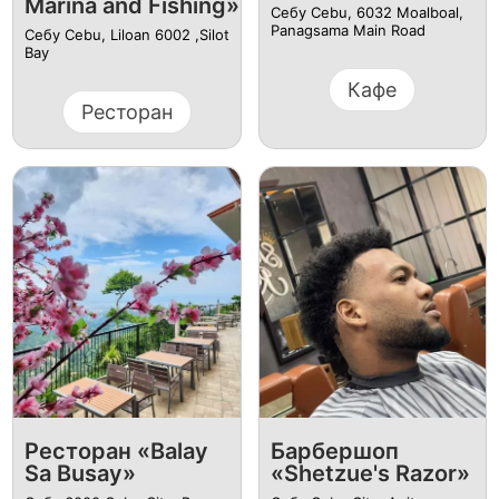
Marina and Fishing»
Себу Cebu, 6032 Moalboal,
Panagsama Main Road
Себу Cebu, Liloan 6002 ,Silot
Bay
Кафе
Ресторан
Ресторан «Balay
Барбершоп
Sa Busay»
«Shetzue's Razor»