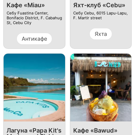
Кафе «Miau»
Яхт-клуб «Cebu»
Себу Fuastina Center,
Себу Cebu, 6015 Lapu-Lapu,
Bonifacio District, F. Cabahug
F. Martir street
St, Cebu City
Яхта
Антикафе
Лагуна «Papa Kit's
Кафе «Bawud»