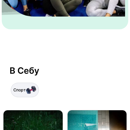
В Себу
Спорт