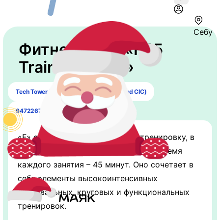
Себу
Фитнес-клуб «F45
Training Cebu»
Tech Tower in Cebu Business Park (behind CIC)
9472267594
«F» означает функциональную тренировку, в
то время как «45» означает общее время
каждого занятия – 45 минут. Оно сочетает в
себе элементы высокоинтенсивных
интервальных, круговых и функциональных
тренировок.