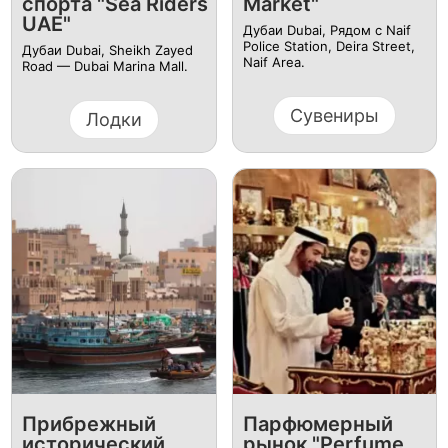
спорта "Sea Riders
Market"
UAE"
Дубаи Dubai, Рядом с Naif
Police Station, Deira Street,
Дубаи Dubai, Sheikh Zayed
Naif Area.
Road — Dubai Marina Mall.
Сувениры
Лодки
Прибрежный
Парфюмерный
исторический
рынок "Perfume