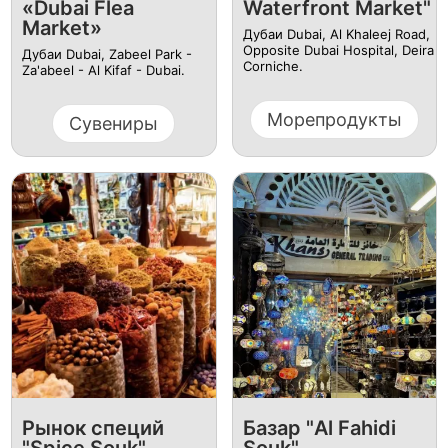
«Dubai Flea
Waterfront Market"
Market»
Дубаи Dubai, Al Khaleej Road,
Opposite Dubai Hospital, Deira
Дубаи Dubai, Zabeel Park -
Corniche.
Za'abeel - Al Kifaf - Dubai.
Морепродукты
Сувениры
Рынок специй
Базар "Al Fahidi