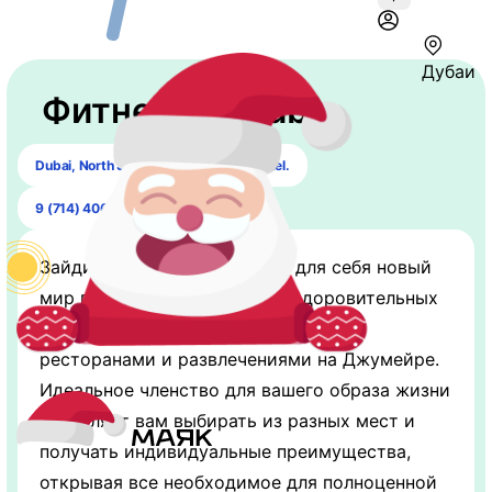
Дубаи
Фитнес «J Club»
Dubai, North Side, Jumeirah Beach Hotel.
9 (714) 406-88-72
Зайдите в J Club и откройте для себя новый
мир персонализированных оздоровительных
услуг, дополненных великолепными
ресторанами и развлечениями на Джумейре.
Идеальное членство для вашего образа жизни
позволяет вам выбирать из разных мест и
получать индивидуальные преимущества,
открывая все необходимое для полноценной