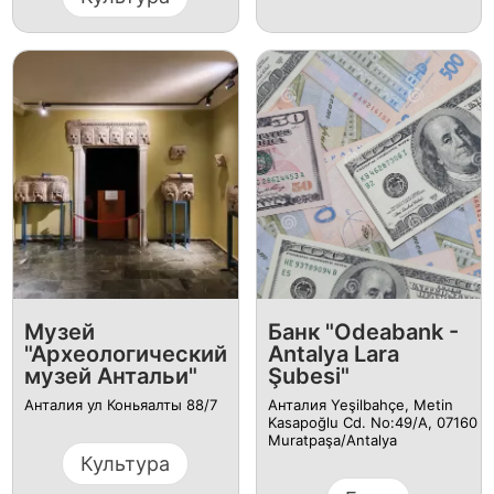
Музей
Банк "Odeabank -
"Археологический
Antalya Lara
музей Антальи"
Şubesi"
Анталия ул Коньяалты 88/7
Анталия Yeşilbahçe, Metin
Kasapoğlu Cd. No:49/A, 07160
Muratpaşa/Antalya
Культура