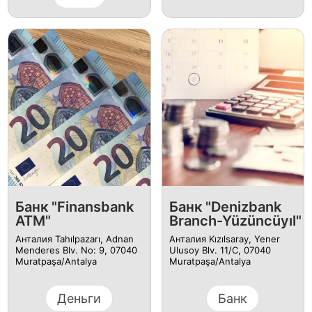
Банк "Finansbank
Банк "Denizbank
ATM"
Branch-Yüzüncüyıl"
Анталия Tahılpazarı, Adnan
Анталия Kızılsaray, Yener
Menderes Blv. No: 9, 07040
Ulusoy Blv. 11/C, 07040
Muratpaşa/Antalya
Muratpaşa/Antalya
Деньги
Банк