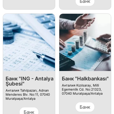
Банк
Банк "ING - Antalya
Банк "Halkbankası"
Şubesi"
Анталия Kızılsaray, Milli
Egemenlik Cd. No:21323,
Анталия Tahılpazarı, Adnan
07040 Muratpaşa/Antalya
Menderes Blv. No:11, 07040
Muratpaşa/Antalya
Банк
Банк