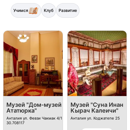
Учимся
Клуб
Развитие
Музей "Дом-музей
Музей "Суна Инан
Ататюрка"
Кырач Калеичи"
Анталия ул. Февзи Чакмак 4/1
Анталия ул. Коджатепе 25
30.708117