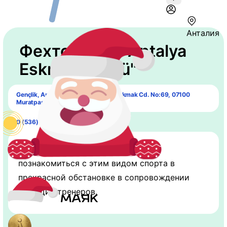
Анталия
Фехтование "Antalya
Eskrim Kulübü"
Gençlik, Antalya Apartmanı, Fevzi Çakmak Cd. No:69, 07100
Muratpaşa/Antalya,
0 (536) 845-05-13
Вам и вашему ребенку предстоит
познакомиться с этим видом спорта в
прекрасной обстановке в сопровождении
знающих тренеров.