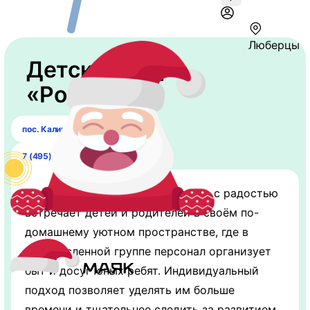
Люберцы
Детский сад
«Ромашка»
пос. Калинина, 20
7 (495) 503-01-54
Частный детский сад «Ромашка» с радостью
встречает детей и родителей в своём по-
домашнему уютном пространстве, где в
малочисленной группе персонал организует
быт и досуг юных ребят. Индивидуальный
подход позволяет уделять им больше
времени и тщательнее следить за развитием