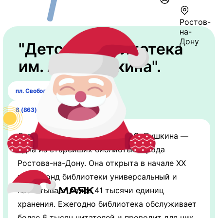
Ростов-
на-
Дону
"Детская библиотека
им. А.С. Пушкина".
пл. Свободы, 4
8 (863) 251-44-88
Детская библиотека имени А.С. Пушкина —
одна из старейших библиотек города
Ростова-на-Дону. Она открыта в начале ХХ
века. Фонд библиотеки универсальный и
насчитывает более 41 тысячи единиц
хранения. Ежегодно библиотека обслуживает
более 6 тысяч читателей и проводит для них