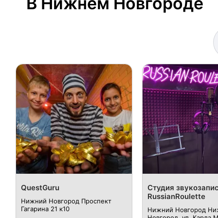
В Нижнем Новгороде
QuestGuru
Студия звукозапи
RussianRoulette
Нижний Новгород Проспект
Гагарина 21 к10
Нижний Новгород Ни
Новгород, ул. Карла М