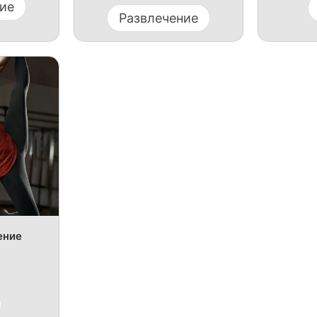
ие
Развлечение
ение