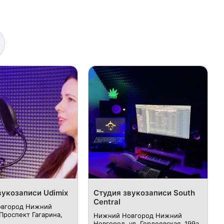
вукозаписи Udimix
Студия звукозаписи South
Central
вгород Нижний
​Проспект Гагарина,
Нижний Новгород Нижний
Новгород, ул. ​Гордеевская, 199а.