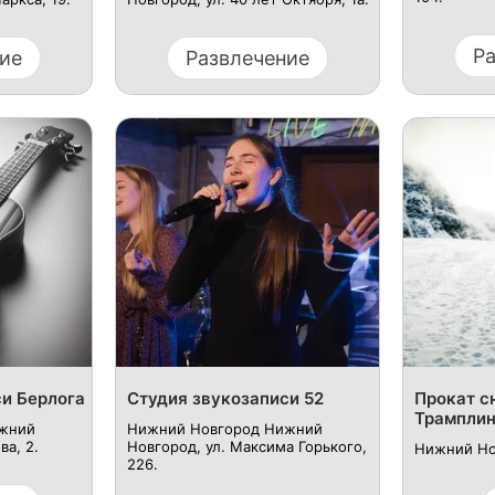
Р
ие
Развлечение
си Берлога
Студия звукозаписи 52
Прокат с
Трампли
жний
Нижний Новгород Нижний
ва, 2.
Новгород, ул. Максима Горького,
Нижний Нов
226.