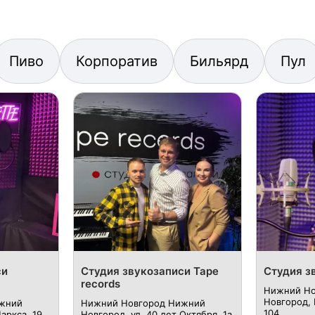
Пиво
Корпоратив
Бильярд
Пул
си
Студия звукозаписи Tape
Студия з
records
Нижний Но
Новгород, 
жний
Нижний Новгород Нижний
104.
аркса, 19.
Новгород, ​ул. 40 лет Октября, 1а.