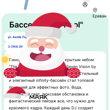
Ереван
Бассейн "The Pool"
ул. Акоба Пароняна, 40
3 (744) 399-00-11
Панорамный бассейн под открытым небом
"The Pool" на крыше резорта Seven Vision by
Dvin вдохновляет видами Еревана. Стильный
и элегантный infinity-бассейн стал топовой
локацией для эффектных фото. Вода,
солнечный свет, люксовая обстановка и
фантастический пейзаж все, что нужно для
красивого кадра. Каждый день DJ создает