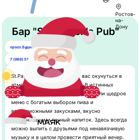
Ростов-
на-
Дону
Бар "St. Patrick's Pub"
просп.Буденновский 42
7 (989) 511-21-26
St.Patrick`s Pub приглашает вас окунуться в
атмосферу любимых вкусов. В истинных
традициях бара для вас приготовили щедрое
меню с богатым выбором пива и
всевозможными закусками, вкусно
дополняющими пенный напиток. Здесь всегда
можно выпить с друзьями под ненавязчивую
музыку и в целом провести приятный вечер.