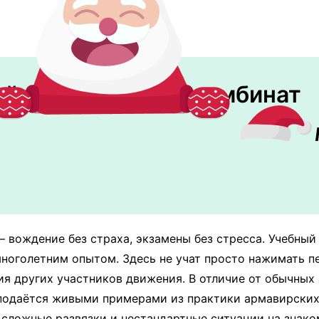
ый межрайонный комбинат
вождение без страха, экзамены без стресса. Учебны
многолетним опытом. Здесь не учат просто нажимать пе
я других участников движения. В отличие от обычных 
подаётся живыми примерами из практики армавирских
, сложные развязки и нестандартные ситуации на знак