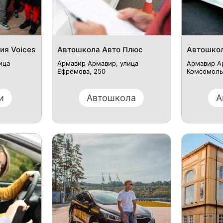
ия Voices
Автошкола Авто Плюс
Автошкол
ица
Армавир Армавир, улица
Армавир А
Ефремова, 250
Комсомольс
и
Автошкола
А