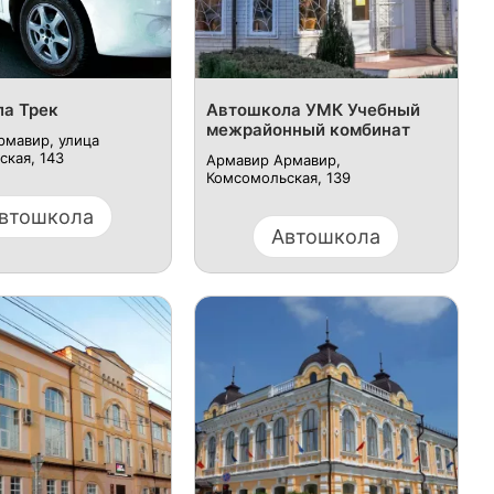
а Трек
Автошкола УМК Учебный
межрайонный комбинат
рмавир, улица
кая, 143
Армавир Армавир,
Комсомольская, 139
втошкола
Автошкола