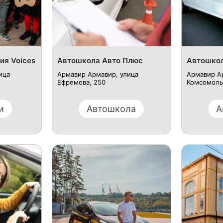
ия Voices
Автошкола Авто Плюс
Автошкол
ица
Армавир Армавир, улица
Армавир А
Ефремова, 250
Комсомольс
и
Автошкола
А