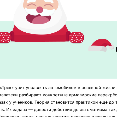
«Трек» учит управлять автомобилем в реальной жизни, 
одаватели разбирают конкретные армавирские перекрёс
зах у учеников. Теория становится практикой ещё до т
уль. Их задача — довести действия до автоматизма та
Площадка, город, ночные занятия, парковка в реальных