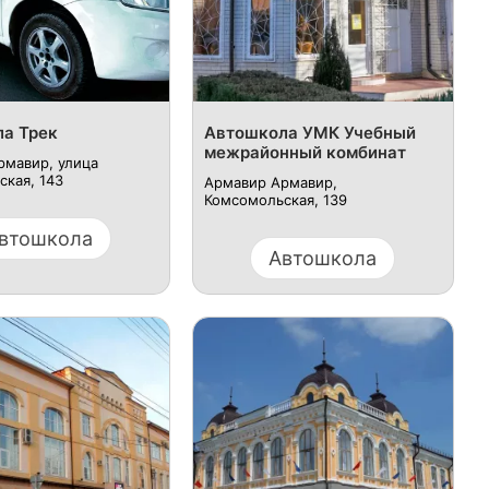
а Трек
Автошкола УМК Учебный
межрайонный комбинат
рмавир, улица
кая, 143
Армавир Армавир,
Комсомольская, 139
втошкола
Автошкола