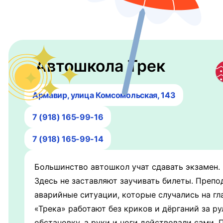
Автошкола Трек
Армавир, улица Комсомольская, 143
7 (918) 165-99-16
7 (918) 165-99-14
Большинство автошкол учат сдавать экзамен. 
Здесь не заставляют заучивать билеты. Преп
аварийные ситуации, которые случались на гла
«Трека» работают без криков и дёрганий за р
обстановку, а руки и ноги действовали сами. 