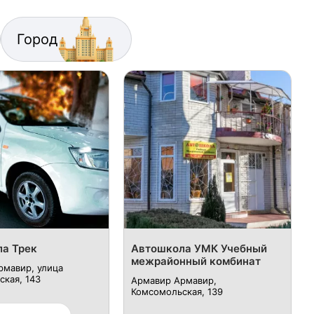
Город
а Трек
Автошкола УМК Учебный
межрайонный комбинат
рмавир, улица
кая, 143
Армавир Армавир,
Комсомольская, 139