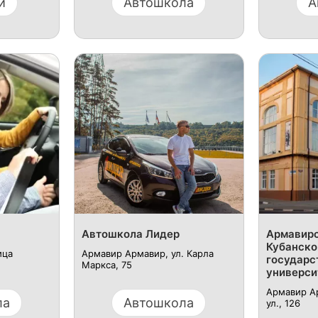
и
Автошкола
А
Автошкола Лидер
Армавирс
Кубанско
ица
Армавир Армавир, ул. Карла
государс
Маркса, 75
универси
Армавир А
ла
Автошкола
ул., 126