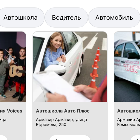
Автошкола
Водитель
Автомобиль
ия Voices
Автошкола Авто Плюс
Автошкол
ица
Армавир Армавир, улица
Армавир А
Ефремова, 250
Комсомольс