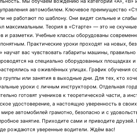
ьность. Мы обучаем вождению на категории «А», «В» и 
о управления автомобилем. Ключевое преимущество «
и не работают по шаблону. Они видят сильные и слабы
ыл максимальным. Теория в «Старте» — это не скучные
ов и разметки. Учебные классы оборудованы современ
и понятным. Практические уроки проходят на новых, б
научат вас чувствовать габариты машины, правильно п
 проводятся на специально оборудованных площадках 
растерялись на оживлённых улицах. График обучения с
е группы или занятия в выходные дни. Для тех, кто хо
уальные уроки с личным инструктором. Отдельная гор
тельно готовят учеников к теоретической части, а ин
ское удостоверение, а настоящую уверенность в своих
в мире автомобилей грамотно, безопасно и с удовольст
пробное занятие. Приходите сами и приводите друзей.
где рождаются уверенные водители. Ждём вас!