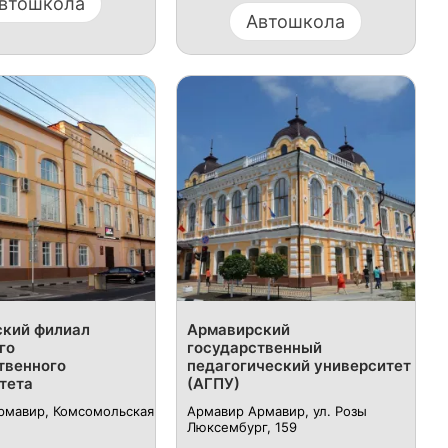
втошкола
Автошкола
кий филиал
Армавирский
го
государственный
твенного
педагогический университет
тета
(АГПУ)
рмавир, Комсомольская
Армавир Армавир, ул. Розы
Люксембург, 159