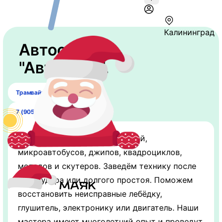
Калининград
Автосервис
"Автореал".
​Трамвайный переулок, 51
7 (905) 249-60-81
Проводим ремонт автомобилей,
микроавтобусов, джипов, квадроциклов,
мопедов и скутеров. Заведём технику после
гидроудара или долгого простоя. Поможем
восстановить неисправные лебёдку,
глушитель, электронику или двигатель. Наши
мастера имеют многолетний опыт и проведут